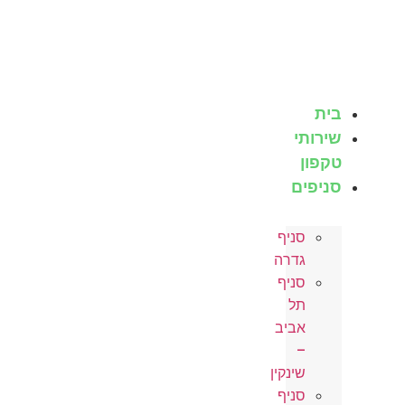
לג
תוכן
בית
שירותי
טקפון
סניפים
סניף
גדרה
סניף
תל
אביב
–
שינקין
סניף