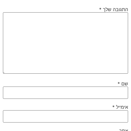
ה שלך
*
*