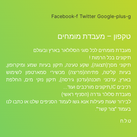
Facebook-f
Twitter
Google-p
ון – מעבדת מומחים
 מומחים לכל סוגי הסלולאר בארץ ובעולם
ים בכל הרמות !
י מסך(תצוגה), שקע טעינה, תיקון בעיות שמע ומיקרופון,
 קליטה, פתיחה(פריצה) מכשירי סמארטפון לשימוש
 עדכוני תוכנה(עדכון גירסה), תיקון נזקי מים, החלפת
ים ועוד….
 סלולר גדרה (הסניף ראשי)
ר שעות פעילות אנא גשו לעמוד הסניפים שלנו או כתבו לנו
 "צור קשר".