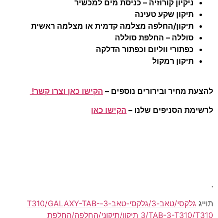
יקיון קורוזיה – כניסת מים למכשיר
יקון שקע טעינה
יקון/החלפה מצלמה קדמית או מצלמה ראשית
וללה – החלפת סוללה
פתורי ווליום וכפתור הדלקה
יקון רמקול
מחיר ובירורים נוספים –
הקישו כאן וצרו קשר!
 הסניפים שלנו –
הקישו כאן
גלקסי/טאב-3/גלקסי-טאב-3-T310/GALAXY-TAB-
3/TAB-3-T310/T310 תיקון/תיקוני/החלפה/החלפת