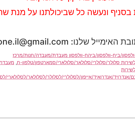
 בסניף
ונעשה כל שביכולתנו על מנת ש
ייל שלנו: tech.phone.il@gmail.com
-ולפסון/ביח-וולפסון/ביהח-וולפסון מעבדת/מעבדה/חנות/מרכז
ות/לשירות סלולר/סלולרי/סלולאר/סלולארי/סמארטפון/טלפון-ח
,
מעבדת/
לשירות
/אנדרויד/אנדרואיד/אייפון/לסלולרי/לסלולר/לסלולאר/לסלולארי/לס