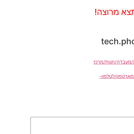
תצא מרוצה!
מעבדה/חנות/מרכז
מארטפון/לטלפון-