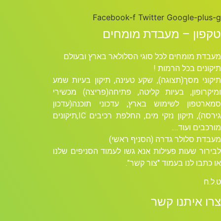
Facebook-f
Twitter
Google-plus-g
טקפון – מעבדת מומחים
מעבדת מומחים לכל סוגי הסלולאר בארץ ובעולם
תיקונים בכל הרמות !
תיקוני מסך(תצוגה), שקע טעינה, תיקון בעיות שמע
ומיקרופון, בעיות קליטה, פתיחה(פריצה) מכשירי
סמארטפון לשימוש בארץ, עדכוני תוכנה(עדכון
גירסה), תיקון נזקי מים, החלפת רכיבים ICׁ,תיקונים
מורכבים ועוד….
מעבדת סלולר גדרה (הסניף ראשי)
לבירור שעות פעילות אנא גשו לעמוד הסניפים שלנו
או כתבו לנו בעמוד "צור קשר".
ט.ל.ח
צרו איתנו קשר