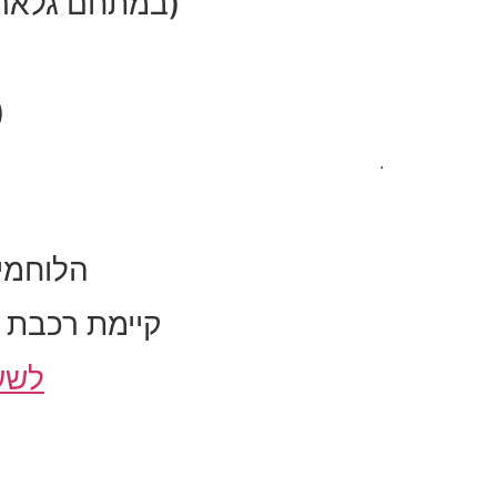
(במתחם גלארי 
(
.
הלוחמים 1 ת"א – צמוד לרמזור הכניסה ל
קיימת רכבת י
לשעו