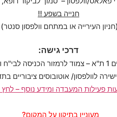
פאלאס/וולפסון – סמוך לביקור רופא, 
חנייה בשפע !!
חניון העירייה או במתחם וולפסון סנטר)
דרכי גישה:
בי"ח וולפסון.
שירה לוולפסון/ אוטובוסים ציבוריים בתד
ת פעילות המעבדה ומידע נוסף – לחץ 
מעוניין בתיקון על המקום?