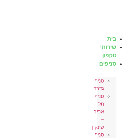
לג
תוכן
בית
שירותי
טקפון
סניפים
סניף
גדרה
סניף
תל
אביב
–
שינקין
סניף