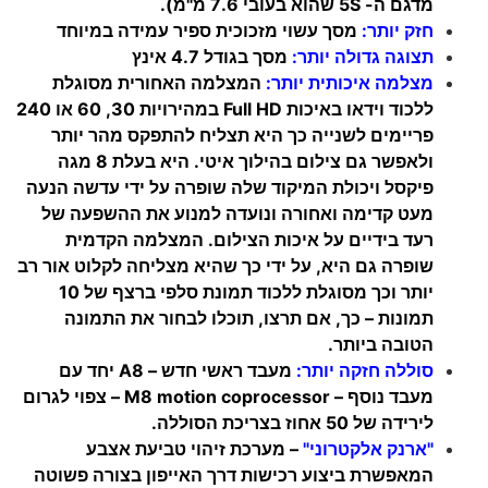
מדגם ה- 5S שהוא בעובי 7.6 מ"מ).
חזק יותר:
מסך עשוי מזכוכית ספיר עמידה במיוחד
תצוגה גדולה יותר:
מסך בגודל 4.7 אינץ
מצלמה איכותית יותר:
המצלמה האחורית מסוגלת
ללכוד וידאו באיכות Full HD במהירויות 30, 60 או 240
פריימים לשנייה כך היא תצליח להתפקס מהר יותר
ולאפשר גם צילום בהילוך איטי. היא בעלת 8 מגה
פיקסל ויכולת המיקוד שלה שופרה על ידי עדשה הנעה
מעט קדימה ואחורה ונועדה למנוע את ההשפעה של
רעד בידיים על איכות הצילום. המצלמה הקדמית
שופרה גם היא, על ידי כך שהיא מצליחה לקלוט אור רב
יותר וכך מסוגלת ללכוד תמונת סלפי ברצף של 10
תמונות – כך, אם תרצו, תוכלו לבחור את התמונה
הטובה ביותר.
סוללה חזקה יותר:
מעבד ראשי חדש – A8 יחד עם
מעבד נוסף – M8 motion coprocessor – צפוי לגרום
לירידה של 50 אחוז בצריכת הסוללה.
"ארנק אלקטרוני"
– מערכת זיהוי טביעת אצבע
המאפשרת ביצוע רכישות דרך האייפון בצורה פשוטה