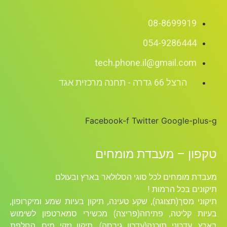
08-8699919
054-9286444
tech.phone.il@gmail.com
הרצל 66 גדרה - תחנה מרכזית אגד
Facebook-f
Twitter
Google-plus-g
טקפון – מעבדת מומחים
מעבדת מומחים לכל סוגי הסלולאר בארץ ובעולם
תיקונים בכל הרמות !
תיקוני מסך(תצוגה), שקע טעינה, תיקון בעיות שמע ומיקרופון,
בעיות קליטה, פתיחה(פריצה) מכשירי סמארטפון לשימוש
בארץ, עדכוני תוכנה(עדכון גירסה), תיקון נזקי מים, החלפת