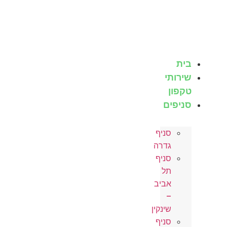
לג
תוכן
בית
שירותי
טקפון
סניפים
סניף
גדרה
סניף
תל
אביב
–
שינקין
סניף