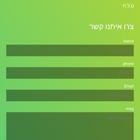
ט.ל.ח
צרו איתנו קשר
Name
phone
Email
msg