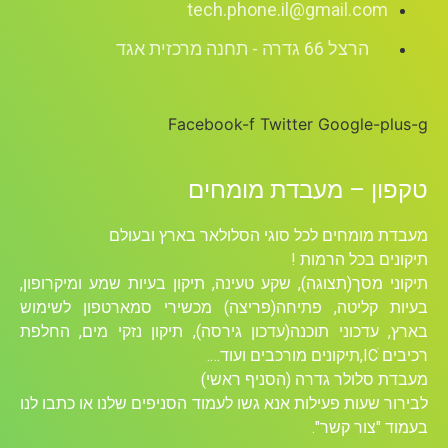
tech.phone.il@gmail.com
הרצל 66 גדרה - תחנה מרכזית אגד
Facebook-f
Twitter
Google-plus-g
טקפון – מעבדת מומחים
מעבדת מומחים לכל סוגי הסלולאר בארץ ובעולם
תיקונים בכל הרמות !
תיקוני מסך(תצוגה), שקע טעינה, תיקון בעיות שמע ומיקרופון,
בעיות קליטה, פתיחה(פריצה) מכשירי סמארטפון לשימוש
בארץ, עדכוני תוכנה(עדכון גירסה), תיקון נזקי מים, החלפת
רכיבים ICׁ,תיקונים מורכבים ועוד….
מעבדת סלולר גדרה (הסניף ראשי)
לבירור שעות פעילות אנא גשו לעמוד הסניפים שלנו או כתבו לנו
בעמוד "צור קשר".