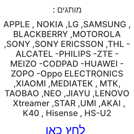
מותגים :
APPLE , NOKIA ,LG ,SAMSUNG ,
BLACKBERRY ,MOTOROLA
,SONY ,SONY ERICSSON ,THL -
ALCATEL -PHILIPS -ZTE -
MEIZO -CODPAD -HUAWEI -
ZOPO -Oppo ELECTRONICS
,XIAOMI ,MEDIATEK , MTK,
TAOBAO ,NEO ,JIAYU ,LENOVO
Xtreamer ,STAR ,UMI ,AKAI ,
K40 , Hisense , HS-U2
לחץ כאן