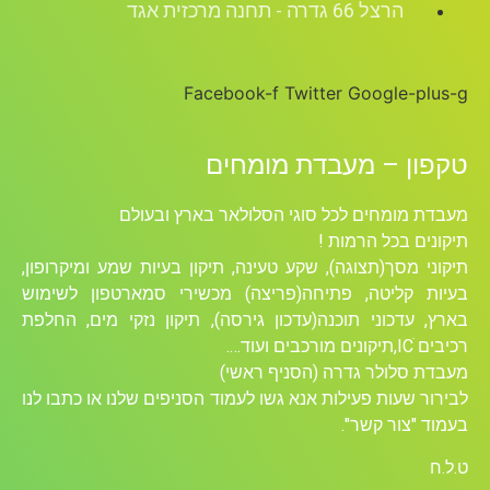
הרצל 66 גדרה - תחנה מרכזית אגד
Facebook-f
Twitter
Google-plus-g
טקפון – מעבדת מומחים
מעבדת מומחים לכל סוגי הסלולאר בארץ ובעולם
תיקונים בכל הרמות !
תיקוני מסך(תצוגה), שקע טעינה, תיקון בעיות שמע ומיקרופון,
בעיות קליטה, פתיחה(פריצה) מכשירי סמארטפון לשימוש
בארץ, עדכוני תוכנה(עדכון גירסה), תיקון נזקי מים, החלפת
רכיבים ICׁ,תיקונים מורכבים ועוד….
מעבדת סלולר גדרה (הסניף ראשי)
לבירור שעות פעילות אנא גשו לעמוד הסניפים שלנו או כתבו לנו
בעמוד "צור קשר".
ט.ל.ח