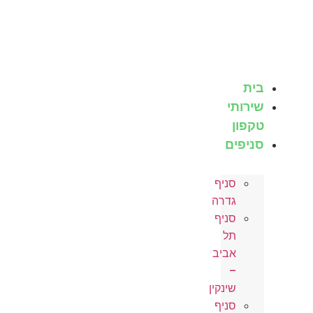
לג
תוכן
בית
שירותי
טקפון
סניפים
סניף
גדרה
סניף
תל
אביב
–
שינקין
סניף