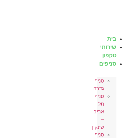
ת
רותי
פון
יפים
סניף
גדרה
סניף
תל
אביב
–
שינקין
סניף