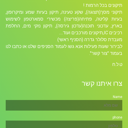
ל הרמות !
ך(תצוגה), שקע טעינה, תיקון בעיות שמע ומיקרופון,
יטה, פתיחה(פריצה) מכשירי סמארטפון לשימוש
וני תוכנה(עדכון גירסה), תיקון נזקי מים, החלפת
לר גדרה (הסניף ראשי)
ת פעילות אנא גשו לעמוד הסניפים שלנו או כתבו לנו
ר קשר".
תנו קשר