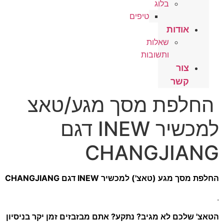
בלוג
טיפים
דות
שאלות
ותשובות
ר
ר
פת מסך מגע/טאצ
למכשיר INEW דגם
CHANGJI
טאצ') למכשיר INEW דגם CHANGJIANG
 לא מגיב? נתקע? אתם מבזבזים זמן יקר בניסיון