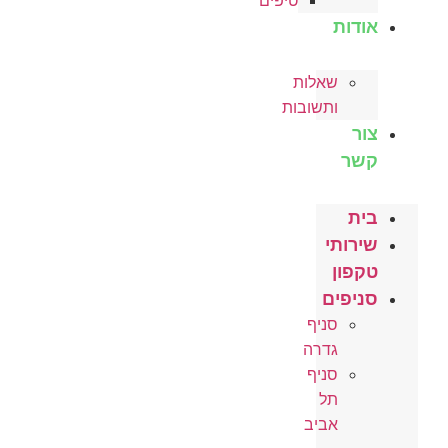
טיפים
דות
שאלות
ותשובות
ר
ר
ת
רותי
פון
יפים
סניף
גדרה
סניף
תל
אביב