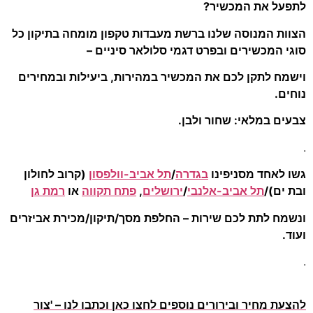
 המכשיר?
סה שלנו ברשת מעבדות טקפון מומחה בתיקון כל
רים ובפרט דגמי סלולאר סיניים –
 לכם את המכשיר במהירות, ביעילות ובמחירים
י: שחור ולבן.
סניפינו
בגדרה
/
תל אביב-וולפסון
(קרוב לחולון
 אביב-אלנבי
/
ירושלים
,
פתח תקווה
או
רמת גן
לכם שירות – החלפת מסך/תיקון/מכירת אביזרים
 ובירורים נוספים לחצו כאן וכתבו לנו – 'צור