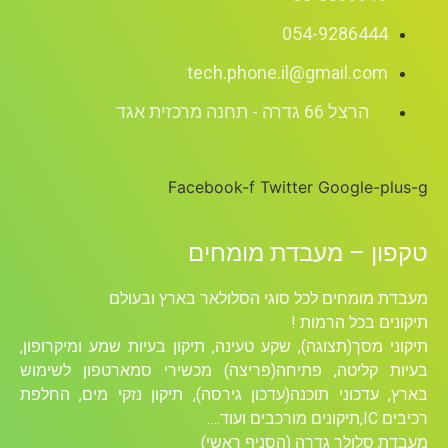
054-92864
tech.phone.il@gmail.c
הרצל 66 גדרה - תחנה מרכזית אגד
Facebook-f
Twitter
Google
 – מעבדת מומחים
ומחים לכל סוגי הסלולאר בארץ ובעולם
בכל הרמות !
סך(תצוגה), שקע טעינה, תיקון בעיות שמע ומיקרופון,
ליטה, פתיחה(פריצה) מכשירי סמארטפון לשימוש
כוני תוכנה(עדכון גירסה), תיקון נזקי מים, החלפת
לולר גדרה (הסניף ראשי)