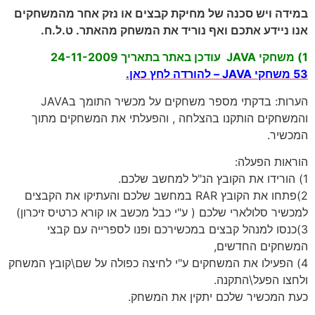
ש סכנה של מחיקת קבצים או נזק אחר מהמשחקים
ע אתכם ואף נוריד את המשחק מהאתר. ט.ל.ח.
הערות: בדקתי מספר משחקים על מכשיר התומך בJAVA
 הותקנו בהצלחה , והפעלתי את המשחקים מתוך
פעלה:
2)פתחו את הקובץ RAR במחשב שלכם והעתיקו את הקבצים
ולארי שלכם ( ע"י כבל מכשב או קורא כרטיס זיכרון)
מנהל קבצים במכשירכם ופנו לספרייה עם קבצי
החדשים,
לו את המשחקים ע"י לחיצה כפולה על שם\קובץ המשחק
על\התקנה.
יר שלכם יתקין את המשחק.