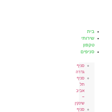
ית
ירותי
קפון
ניפים
סניף
גדרה
סניף
תל
אביב
–
שינקין
סניף