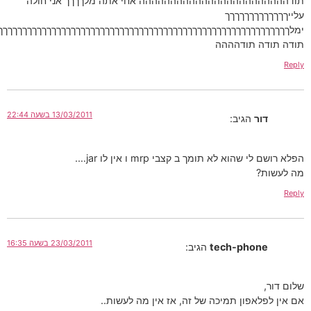
הההההההההההההההההה אחי אתה מלךךךך אני חולה
ךךךךךךך
ךךךךךךךךךךךךךךךךךךךךךךךךךךךךךךךךךךךךךךךךךךךךךךךךךךךךךךךךךךךךךךךך
 תודהההה
13/03/2011 בשעה 22:44
ר
הגיב:
וא לא תומך ב קצבי mrp ו אין לו jar….
23/03/2011 בשעה 16:35
tech-pho
הגיב:
אפון תמיכה של זה, אז אין מה לעשות..