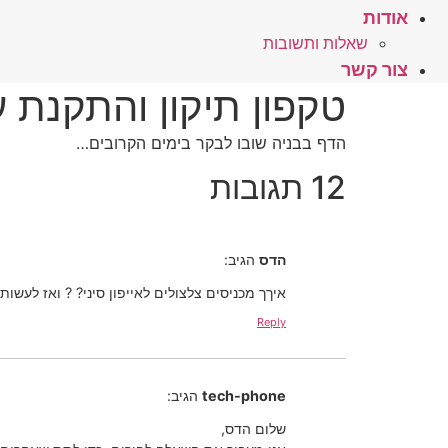
אודות
שאלות ותשובות
צור קשר
טקפון תיקון והתקנת 
הדף בבניה שובו לבקר בימים הקרובים…
12 תגובות
הדס
הגיב:
איךך מכניסים צלצולים לאייפון סיני? ? ואז לעשו
Reply
tech-phone
הגיב:
שלום הדס,