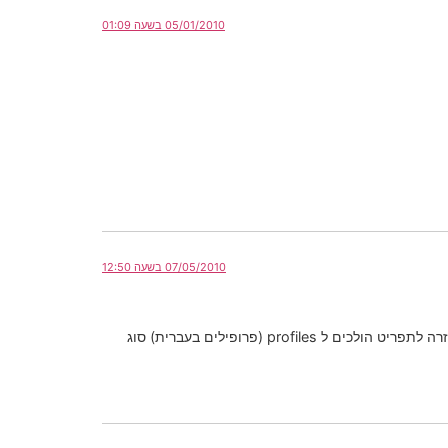
05/01/2010 בשעה 01:09
07/05/2010 בשעה 12:50
אז ככה הולכים לתפריט ואז לכרטיס זיכרון לוחצים אפשרויות על הצלצול המבוקש ואז קבע כפרופיל משתמש .. עכשיו יוצאים בחזרה לתפריט הולכים ל profiles (פרופילים בעברית) סוג