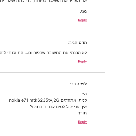
אני מעביר את השאלה לפורום, כדי לתת שאחרים 
מני.
Reply
הדס
הגיב:
לא הבנתי את התשובה שבפורוום… התווכנתי לזה ש
Reply
לויז
הגיב:
היי
קניתי אתהדגם nokia e71 mtk6235tv,2G
איך אני יכול לסים עברית בתוכו?
תודה
Reply