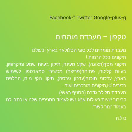
Facebook-f
Twitter
Google-plus-g
טקפון – מעבדת מומחים
מעבדת מומחים לכל סוגי הסלולאר בארץ ובעולם
תיקונים בכל הרמות !
תיקוני מסך(תצוגה), שקע טעינה, תיקון בעיות שמע ומיקרופון,
בעיות קליטה, פתיחה(פריצה) מכשירי סמארטפון לשימוש
בארץ, עדכוני תוכנה(עדכון גירסה), תיקון נזקי מים, החלפת
רכיבים ICׁ,תיקונים מורכבים ועוד….
מעבדת סלולר גדרה (הסניף ראשי)
לבירור שעות פעילות אנא גשו לעמוד הסניפים שלנו או כתבו לנו
בעמוד "צור קשר".
ט.ל.ח