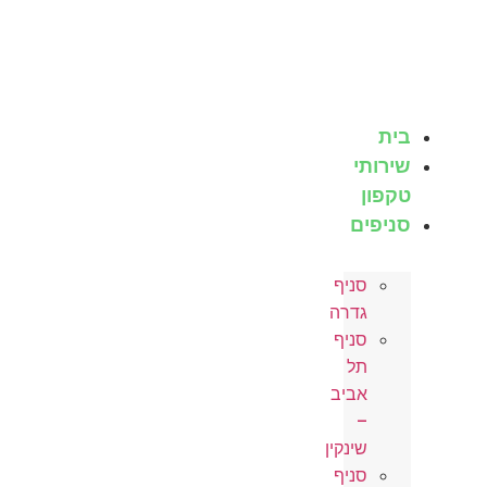
לג
תוכן
בית
שירותי
טקפון
סניפים
סניף
גדרה
סניף
תל
אביב
–
שינקין
סניף