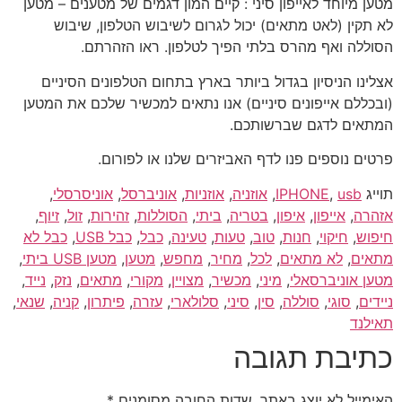
מטען מיוחד לאייפון סיני : קיים המון דגמים של מטענים – מטען
לא תקין (לאט מתאים) יכול לגרום לשיבוש הטלפון, שיבוש
הסוללה ואף מהרס בלתי הפיך לטלפון. ראו הזהרתם.
אצלינו הניסיון בגדול ביותר בארץ בתחום הטלפונים הסיניים
(ובכללם אייפונים סיניים) אנו נתאים למכשיר שלכם את המטען
המתאים לדגם שברשותכם.
פרטים נוספים פנו לדף האביזרים שלנו או לפורום.
תוייג
usb
,
IPHONE
,
אוזניה
,
אוזניות
,
אוניברסל
,
אוניסרסלי
,
אזהרה
,
אייפון
,
איפון
,
בטריה
,
ביתי
,
הסוללות
,
זהירות
,
זול
,
זיוף
,
חיפוש
,
חיקוי
,
חנות
,
טוב
,
טעות
,
טעינה
,
כבל
,
כבל USB
,
כבל לא
מתאים
,
לא מתאים
,
לכל
,
מחיר
,
מחפש
,
מטען
,
מטען USB ביתי
,
מטען אוניברסאלי
,
מיני
,
מכשיר
,
מצויין
,
מקורי
,
מתאים
,
נזק
,
נייד
,
ניידים
,
סוגי
,
סוללה
,
סין
,
סיני
,
סלולארי
,
עזרה
,
פיתרון
,
קניה
,
שנאי
,
תאילנד
כתיבת תגובה
האימייל לא יוצג באתר.
שדות החובה מסומנים
*