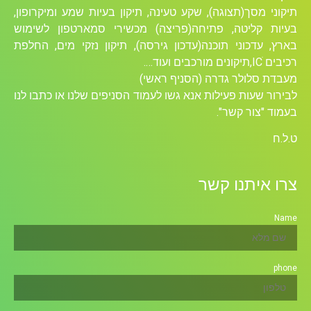
תיקוני מסך(תצוגה), שקע טעינה, תיקון בעיות שמע ומיקרופון,
בעיות קליטה, פתיחה(פריצה) מכשירי סמארטפון לשימוש
בארץ, עדכוני תוכנה(עדכון גירסה), תיקון נזקי מים, החלפת
רכיבים ICׁ,תיקונים מורכבים ועוד….
מעבדת סלולר גדרה (הסניף ראשי)
לבירור שעות פעילות אנא גשו לעמוד הסניפים שלנו או כתבו לנו
בעמוד "צור קשר".
ט.ל.ח
צרו איתנו קשר
Name
phone