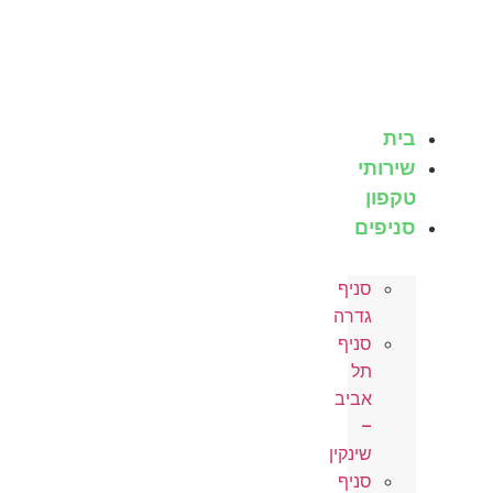
לג
תוכן
בית
שירותי
טקפון
סניפים
סניף
גדרה
סניף
תל
אביב
–
שינקין
סניף