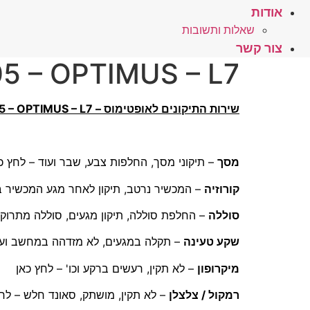
אודות
שאלות ותשובות
צור קשר
LG – P705 – OPTIMUS – L7 – תפריט
שירות התיקונים לאופטימוס – LG – P705 – OPTIMUS – L7 במעבדת טקפון:
מסך
– תיקוני מסך, החלפות צבע, שבר ועוד – לחץ כ
קורוזיה
– המכשיר נרטב, תיקון לאחר מגע המכשיר ב
סוללה
– החלפת סוללה, תיקון מגעים, סוללה מתרוק
שקע טעינה
– תקלה במגעים, לא מזדהה במחשב ועוד
מיקרופון
– לא תקין, רעשים ברקע וכו' – לחץ כאן
רמקול / צלצלן
– לא תקין, מושתק, סאונד חלש – לחץ