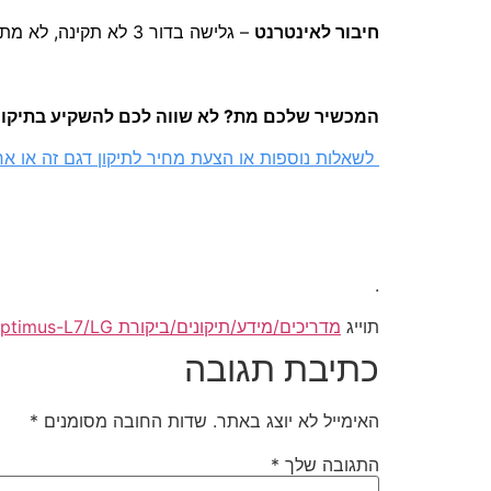
חיבור לאינטרנט
– גלישה בדור 3 לא תקינה, לא מתחבר – לחץ כאן
המכשיר שלכם מת? לא שווה לכם להשקיע בתיקון? 
לשאלות נוספות או הצעת מחיר לתיקון דגם זה או אחר
.
תוייג
מדריכים/מידע/תיקונים/ביקורת LG-optimus-L7/LG/אופטימוס-L7/פ700/P700
כתיבת תגובה
האימייל לא יוצג באתר.
שדות החובה מסומנים
*
התגובה שלך
*