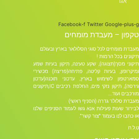
אגד
Facebook-f
Twitter
Google-plus-g
טקפון – מעבדת מומחים
מעבדת מומחים לכל סוגי הסלולאר בארץ ובעולם
תיקונים בכל הרמות !
תיקוני מסך(תצוגה), שקע טעינה, תיקון בעיות שמע
ומיקרופון, בעיות קליטה, פתיחה(פריצה) מכשירי
סמארטפון לשימוש בארץ, עדכוני תוכנה(עדכון
גירסה), תיקון נזקי מים, החלפת רכיבים ICׁ,תיקונים
מורכבים ועוד….
מעבדת סלולר גדרה (הסניף ראשי)
לבירור שעות פעילות אנא גשו לעמוד הסניפים שלנו
או כתבו לנו בעמוד "צור קשר".
ט.ל.ח