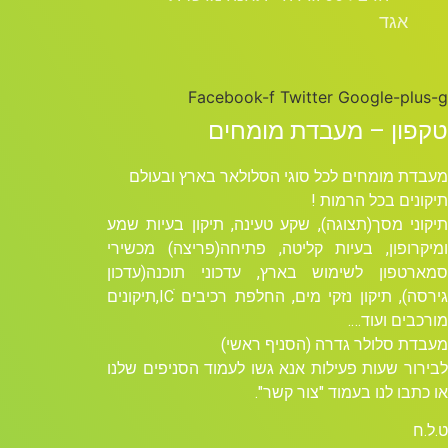
אגד
Facebook-f
Twitter
Google-plus-g
טקפון – מעבדת מומחים
מעבדת מומחים לכל סוגי הסלולאר בארץ ובעולם
תיקונים בכל הרמות !
תיקוני מסך(תצוגה), שקע טעינה, תיקון בעיות שמע
ומיקרופון, בעיות קליטה, פתיחה(פריצה) מכשירי
סמארטפון לשימוש בארץ, עדכוני תוכנה(עדכון
גירסה), תיקון נזקי מים, החלפת רכיבים ICׁ,תיקונים
מורכבים ועוד….
מעבדת סלולר גדרה (הסניף ראשי)
לבירור שעות פעילות אנא גשו לעמוד הסניפים שלנו
או כתבו לנו בעמוד "צור קשר".
ט.ל.ח