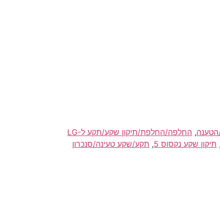
הטענה
,
החלפה/החלפת/תיקון שקע/תקע לLG-
תיקון שקע נקסוס 5
,
תקע/שקע טעינה/סנכרון