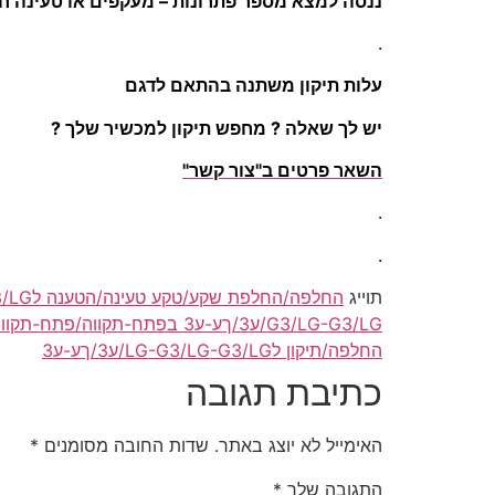
ננסה למצא מספר פתרונות – מעקפים או טעינה חי
.
עלות תיקון משתנה בהתאם לדגם
יש לך שאלה ? מחפש תיקון למכשיר שלך ?
השאר פרטים ב"צור קשר"
.
.
תוייג
החלפה/החלפת שקע/טקע טעינה/הטענה לLG-G3/LG-G3/LG/ע3/ךע-ע3
G3/LG-G3/LG/ע3/ךע-ע3 בפתח-תקווה/פתח-תקווה/בפתח-תקוה/פתח-תקוה/בפת/פת
החלפה/תיקון לLG-G3/LG-G3/LG/ע3/ךע-ע3
כתיבת תגובה
האימייל לא יוצג באתר.
שדות החובה מסומנים
*
התגובה שלך
*