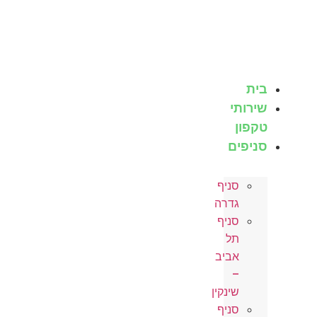
לג
תוכן
בית
שירותי
טקפון
סניפים
סניף
גדרה
סניף
תל
אביב
–
שינקין
סניף