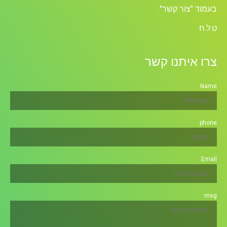
בעמוד "צור קשר".
ט.ל.ח
צרו איתנו קשר
Name
phone
Email
msg