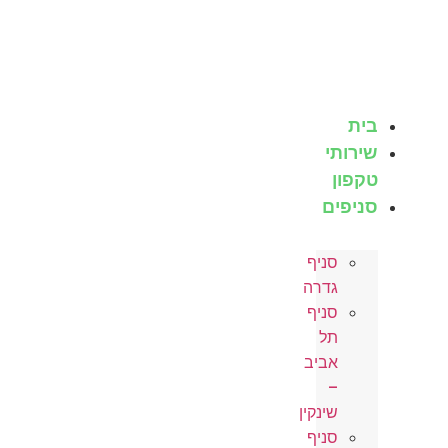
לג
תוכן
בית
שירותי
טקפון
סניפים
סניף
גדרה
סניף
תל
אביב
–
שינקין
סניף