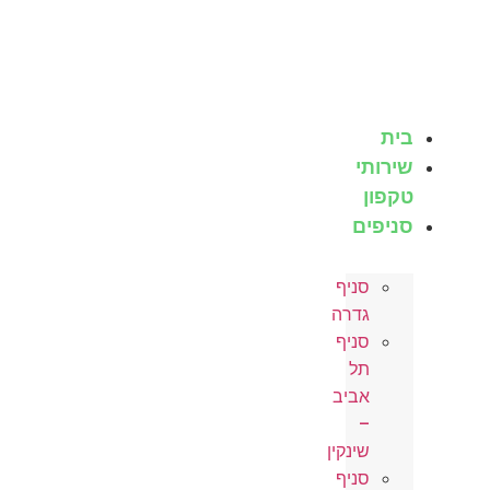
לג
תוכן
בית
שירותי
טקפון
סניפים
סניף
גדרה
סניף
תל
אביב
–
שינקין
סניף