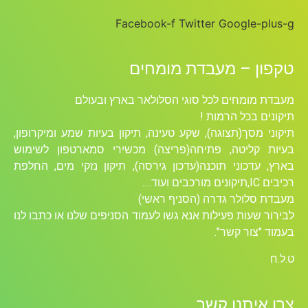
Facebook-f
Twitter
Google-plus-g
טקפון – מעבדת מומחים
מעבדת מומחים לכל סוגי הסלולאר בארץ ובעולם
תיקונים בכל הרמות !
תיקוני מסך(תצוגה), שקע טעינה, תיקון בעיות שמע ומיקרופון,
בעיות קליטה, פתיחה(פריצה) מכשירי סמארטפון לשימוש
בארץ, עדכוני תוכנה(עדכון גירסה), תיקון נזקי מים, החלפת
רכיבים ICׁ,תיקונים מורכבים ועוד….
מעבדת סלולר גדרה (הסניף ראשי)
לבירור שעות פעילות אנא גשו לעמוד הסניפים שלנו או כתבו לנו
בעמוד "צור קשר".
ט.ל.ח
צרו איתנו קשר