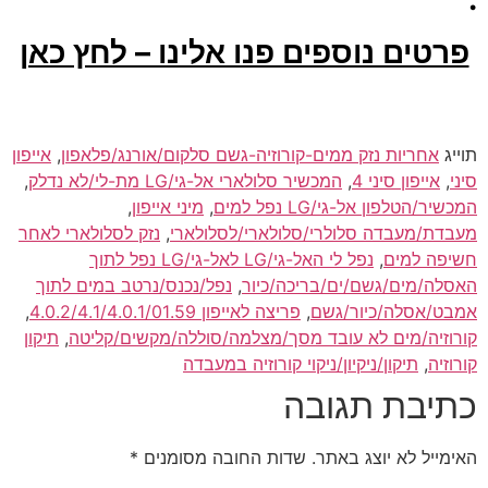
פרטים נוספים פנו אלינו – לחץ כאן
תוייג
אחריות נזק ממים-קורוזיה-גשם סלקום/אורנג/פלאפון
,
אייפון
סיני
,
אייפון סיני 4
,
המכשיר סלולארי אל-גי/LG מת-לי/לא נדלק
,
המכשיר/הטלפון אל-גי/LG נפל למים
,
מיני אייפון
,
מעבדת/מעבדה סלולרי/סלולארי/לסלולארי
,
נזק לסלולארי לאחר
חשיפה למים
,
נפל לי האל-גי/LG לאל-גי/LG נפל לתוך
האסלה/מים/גשם/ים/בריכה/כיור
,
נפל/נכנס/נרטב במים לתוך
אמבט/אסלה/כיור/גשם
,
פריצה לאייפון 4.0.2/4.1/4.0.1/01.59
,
קורוזיה/מים לא עובד מסך/מצלמה/סוללה/מקשים/קליטה
,
תיקון
קורוזיה
,
תיקון/ניקיון/ניקוי קורוזיה במעבדה
כתיבת תגובה
האימייל לא יוצג באתר.
שדות החובה מסומנים
*