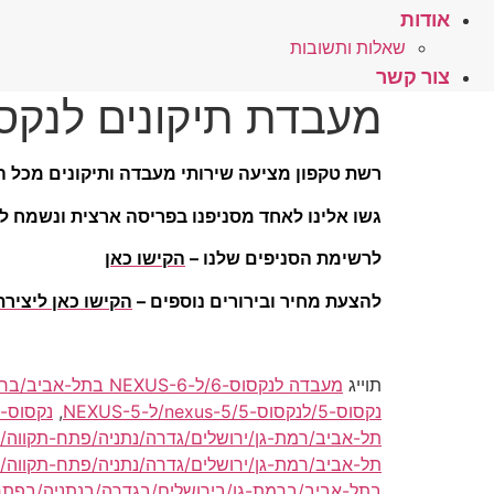
אודות
שאלות ותשובות
צור קשר
מעבדת תיקונים לנקסו
רשת טקפון מציעה שירותי מעבדה ותיקונים מכל הס
גשו אלינו לאחד מסניפנו בפריסה ארצית ונשמח לע
לרשימת הסניפים שלנו –
הקישו כאן
להצעת מחיר ובירורים נוספים –
הקישו כאן ליציר
תוייג
מעבדה לנקסוס-6/ל-NEXUS-6 בתל-אביב/ברמת-גן/בירושלים/בגדרה/בנתניה/בפתח-תקווה/בוולפסון/בחולון/בבת-ים
נקסוס-5/לנקסוס-5/nexus-5/ל-NEXUS-5
,
תל-אביב/רמת-גן/ירושלים/גדרה/נתניה/פתח-תקווה/וו
תל-אביב/רמת-גן/ירושלים/גדרה/נתניה/פתח-תקווה/וו
בתל-אביב/ברמת-גן/בירושלים/בגדרה/בנתניה/בפתח-