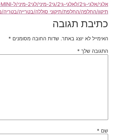
אלגי/אלגי-גי2/לאלגי-גי2/גי2-מיני/לגי2-מיני/ל-LG-G2-MINI/G2-MINI/ל-LG-G2-MINI
תיקון/החלפה/החלפת/תיקוני סוללה/בטרייה/בטריה/מצבר ל
כתיבת תגובה
האימייל לא יוצג באתר.
שדות החובה מסומנים
*
התגובה שלך
*
שם
*