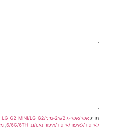
.
.
תוייג
אלגי/אלגי-גי2/גי2-מיני/LG-G2-MINI/LG-G2 החלפת/החלפה/תיקון/תיקוני סוללה/בטריה/בטרייה/מצבר
לאייפוד/לאיפוד/אייפוד/איפוד נאנו/ננו 6/6G/6TH
,
מעבד