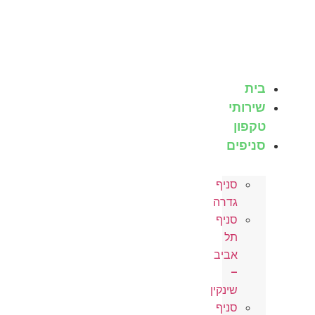
לג
תוכן
בית
שירותי
טקפון
סניפים
סניף
גדרה
סניף
תל
אביב
–
שינקין
סניף