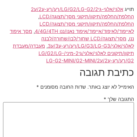
תוייג
אלגי/אלגי-גי2/LG/G2/LG-G2/ךע/ךע-ע2/ע2
החלפת/החלפה/תיקון/תיקוני מסך/תצוגה/LCD
,
החלפת/החלפה/תיקון/תיקוני מסך/תצוגה/LCD
לאייפוד/לאיפוד/אייפוד/איפוד נאנו/ננו 4/4G/4TH
,
מסך איפוד
ננו
,
מסך/תצוגה/LCD שחור/לבן/שחורה/לבנה
לאלגי/אלגי/LG/G3/LG-G3/ךע/ךע-ע3/ע3
,
מעבדה/מעבדת
תיקון/תיקונים לאלגי/אלגי/גי2-מיני/LG/G2/LG-
G2/ךע/ךע-ע2/ע2/LG-G2-MINI/G2-MINI
כתיבת תגובה
האימייל לא יוצג באתר.
שדות החובה מסומנים
*
התגובה שלך
*