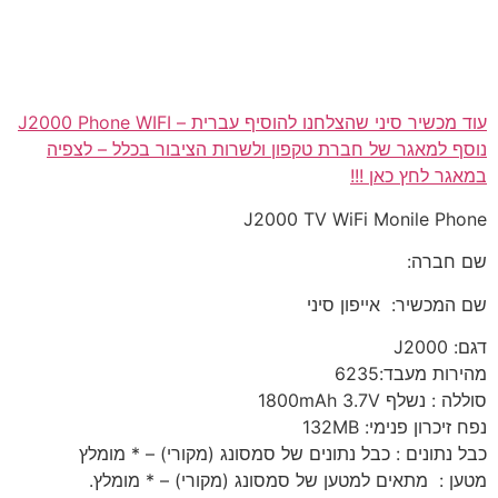
עוד מכשיר סיני שהצלחנו להוסיף עברית – J2000 Phone WIFI
נוסף למאגר של חברת טקפון ולשרות הציבור בכלל – לצפיה
במאגר לחץ כאן !!!
J2000 TV WiFi Monile Phone
שם חברה:
שם המכשיר: אייפון סיני
דגם: J2000
מהירות מעבד:6235
סוללה : נשלף 1800mAh 3.7V
נפח זיכרון פנימי: 132MB
כבל נתונים : כבל נתונים של סמסונג (מקורי) – * מומלץ
מטען : מתאים למטען של סמסונג (מקורי) – * מומלץ.