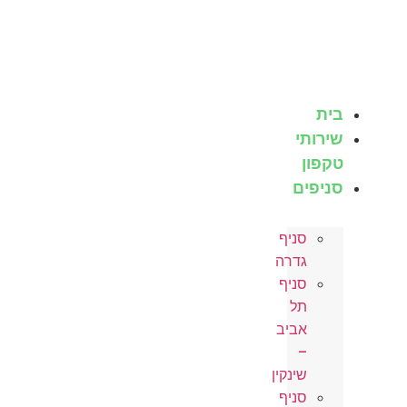
לג
תוכן
בית
שירותי
טקפון
סניפים
סניף
גדרה
סניף
תל
אביב
–
שינקין
סניף