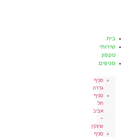
לג
תוכן
בית
שירותי
טקפון
סניפים
סניף
גדרה
סניף
תל
אביב
–
שינקין
סניף