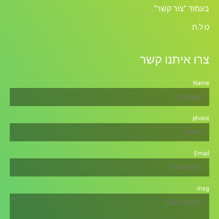
בעמוד "צור קשר".
ט.ל.ח
צרו איתנו קשר
Name
phone
Email
msg