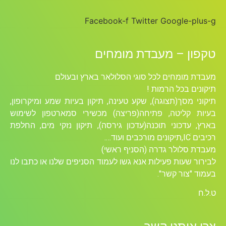
Facebook-f
Twitter
Google-plus-g
טקפון – מעבדת מומחים
מעבדת מומחים לכל סוגי הסלולאר בארץ ובעולם
תיקונים בכל הרמות !
תיקוני מסך(תצוגה), שקע טעינה, תיקון בעיות שמע ומיקרופון,
בעיות קליטה, פתיחה(פריצה) מכשירי סמארטפון לשימוש
בארץ, עדכוני תוכנה(עדכון גירסה), תיקון נזקי מים, החלפת
רכיבים ICׁ,תיקונים מורכבים ועוד….
מעבדת סלולר גדרה (הסניף ראשי)
לבירור שעות פעילות אנא גשו לעמוד הסניפים שלנו או כתבו לנו
בעמוד "צור קשר".
ט.ל.ח