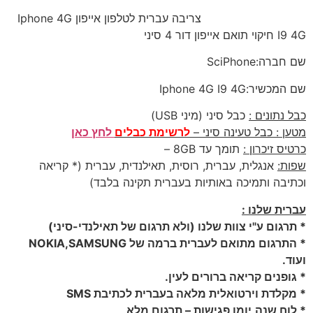
צריבה עברית לטלפון אייפון Iphone 4G
I9 4G חיקוי תואם אייפון דור 4 סיני
שם חברה:SciPhone
שם המכשיר:Iphone 4G I9 4G
כבל נתונים :
כבל סיני (מיני USB)
מטען : כבל טעינה סיני –
לרשימת כבלים
לחץ כאן
כרטיס זיכרון :
תומך עד 8GB –
שפות:
אנגלית, עברית, רוסית, תאילנדית, עברית (* קריאה
וכתיבה ותמיכה באותיות בעברית תקינה בלבד)
עברית שלנו :
* תרגום ע"י צוות שלנו (ולא תרגום של תאילנדי-סיני)
* התרגום מתואם לעברית ברמה של NOKIA,SAMSUNG
ועוד.
* גופנים קריאה ברורים לעין.
* מקלדת וירטואלית מלאה בעברית לכתיבת SMS
* לוח שנה,יומן פגישות – תרגום מלא