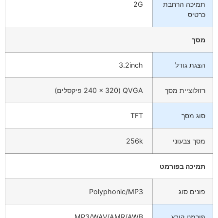
תמיכה הרחבת
2G
כרטיס
מסך
הצגת גודל
3.2inch
רזולוציית מסך
QVGA (240 × 320 פיקסלים)
סוג מסך
TFT
מסך צבעוני
256k
תמיכה בפורמט
פונים סוג
Polyphonic/MP3
פורמט קובץ
MP3/WAV/AMR/AWB