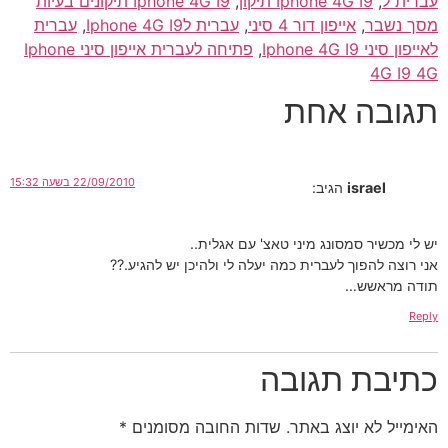
עברית ל
,
Iphone 4G I9 תיקון
,
Iphone 4G I9 תיקונים בעיות
מסך נשבר
,
אייפון דור 4 סיני
,
עברית לIphone 4G I9
,
עברית
לאייפון סיני Iphone 4G I9
,
פתיחה לעברית אייפון סיני Iphone
4G I9 4G
תגובה אחת
22/09/2010 בשעה 15:32
israel
הגיב:
יש לי מכשיר סמסונג מיני טאצ' עם אגלית..
אני רוצה להפוך לעברית כמה יעלה לי ולהיכן יש להגיע.??
תודה מראשש…
Reply
כתיבת תגובה
האימייל לא יוצג באתר.
שדות החובה מסומנים
*