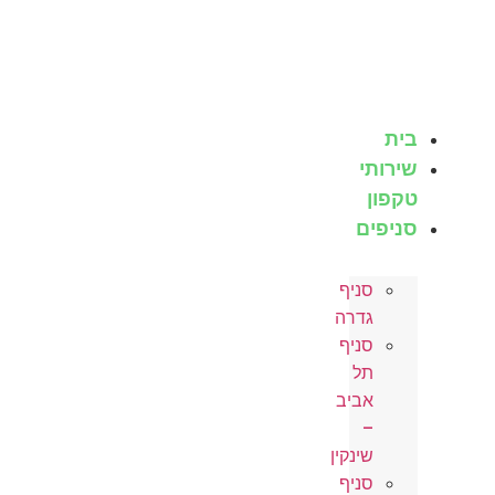
לג
תוכן
בית
שירותי
טקפון
סניפים
סניף
גדרה
סניף
תל
אביב
–
שינקין
סניף