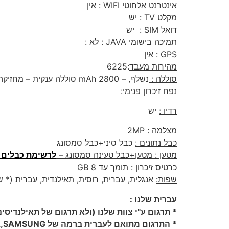
אינטרנט אלחוטי WIFI : אין
מקלט TV : יש
דואל SIM : יש
תמיכה בישומי JAVA : לא :
GPS : אין
מהירות מעבד
:6225
סוללה :
נשלף, – 2800 mAh סוללה ענקית – מחזיקה 3-4 ימים בדיבור מלא
נפח זיכרון פנימי:
רדיו :
יש
מצלמה :
2MP
כבל נתונים :
כבל סיני+כבל סמסונג
מטען : מטען+כבל טעינה סמסונג –
לרשימת כבלים 
כרטיס זיכרון :
תומך עד 8 GB
שפות:
אנגלית, עברית, רוסית, תאילנדית, עברית (* ש
עברית שלנו :
* תרגום ע"י צוות שלנו (ולא תרגום של תאילנדיסיני
* התרגום מתואם לעברית ברמה של NOKIA,SAMSUNG ועוד.