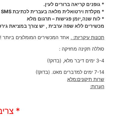
* גופנים קריאה ברורים לעין.
* מקלדת וירטואלית מלאה בעברית לכתיבת SMS
* לוח שנה,יומן פגישות – תרגום מלא
מכשירים ללא שפה ערבית , יש צורך במציאת גי
תכונות עיקריות:
, אחד המכשירים המומלצים ביותר ! פומית שקופה, TV מטען סמסונג 
סוללה תקינה מחזיקה :
3-4 ימים דיבר מלא, (בדוק!)
7-14 ימים למדברים מאט. (בדוק!)
שרות תיקונים:מלא
הערות:
* צריב