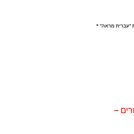
 "עברית מראה" *
רים –