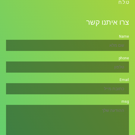
ט.ל.ח
צרו איתנו קשר
Name
phone
Email
msg