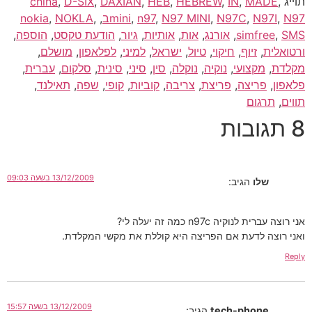
תוייג
,
MADE
,
IN
,
HEBREW
,
HEB
,
DAXIAN
,
D-SIX
,
china
N97ב
,
N97I
,
N97C
,
N97 MINI
,
n97
,
mini
,
,
NOKLA
,
nokia
SMS
,
simfree
,
אורנג
,
אות
,
אותיות
,
גיור
,
הודעת טקסט
,
הוספה
,
ורטואלית
,
זיוף
,
חיקוי
,
טיול
,
ישראל
,
למיני
,
לפלאפון
,
מושלם
,
מקלדת
,
מקצועי
,
נוקיה
,
נוקלה
,
סין
,
סיני
,
סינית
,
סלקום
,
עברית
,
פלאפון
,
פריצה
,
פריצת
,
צריבה
,
קוביות
,
קופי
,
שפה
,
תאילנד
,
תווים
,
תרגום
8 תגובות
13/12/2009 בשעה 09:03
שלו
הגיב:
אני רוצה עברית לנוקיה n97c כמה זה יעלה לי?
ואני רוצה לדעת אם הפריצה היא קוללת את מקשי המקלדת.
Reply
13/12/2009 בשעה 15:57
tech-phone
הגיב: