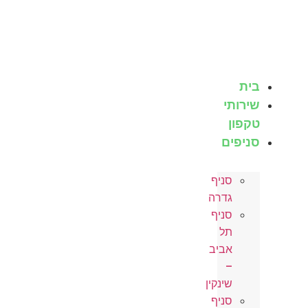
לג
תוכן
בית
שירותי
טקפון
סניפים
סניף
גדרה
סניף
תל
אביב
–
שינקין
סניף