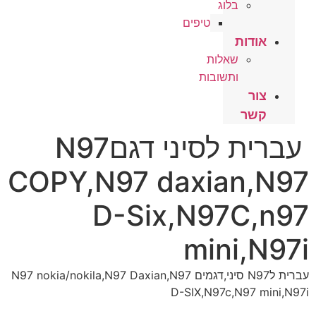
בלוג
טיפים
אודות
שאלות
ותשובות
צור
קשר
עברית לסיני דגםN97
COPY,N97 daxian,N97
D-Six,N97C,n97
mini,N97i
עברית לN97 סיני,דגמים N97 nokia/nokila,N97 Daxian,N97
D-SIX,N97c,N97 mini,N97i