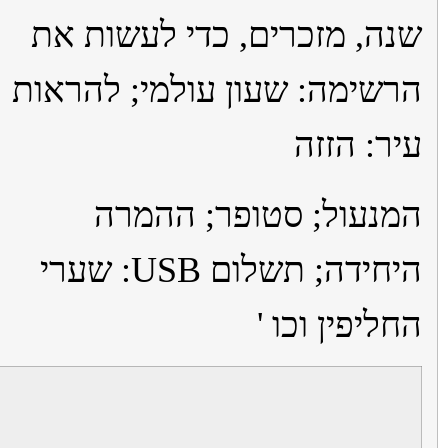
ה, מזכרים, כדי לעשות את
שימה: שעון עולמי; להראות
ר: הזזה
נעול; סטופר; ההמרה
היחידה; תשלום USB: שערי
ליפין וכו '