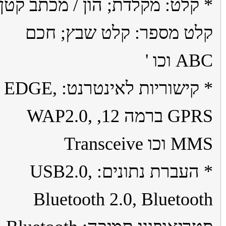
קלט: מקלדת; הון / מכתב קטן;
ט מספר: קלט שבץ; חכם
 וכו '
* קישוריות לאינטרנט: EDGE,
GPRS ברמה 12, WAP2.0,
כו Transceive
* העברת נתונים: USB2.0,
Bluetooth 2.0, Bluetoo