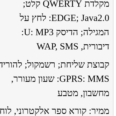
מקלדת QWERTY קלט;
EDGE; Java2.0: לחץ על
המגילה; הדיסק U: MP3:
ורית, WAP, SMS
וצת שליחת; רשמקול; להוריד
GPRS: MMS: שעון מעורר,
שבון, מטבע
יר: קורא ספר אלקטרוני, לוח