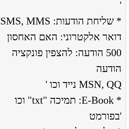
* שליחת הודעות: SMS, MMS,
אר אלקטרוני: האם האחסון
500 הודעה: להצפין פונקציה
דעה
MSN, נייד וכו '
* E-Book: תמיכה "txt" וכו
פורמט