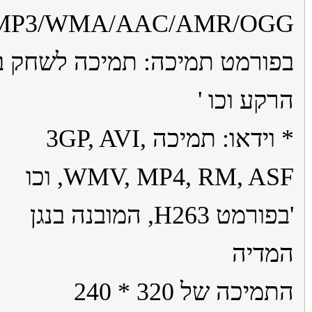
MP3/WMA/AAC/AMR/OG
ורמט תמיכה: תמיכה לשחק ב
קע וכו '
* וידאו: תמיכה 3GP, AVI,
WMV, MP4, RM, ASF, וכו
'בפורמט H263, המובנה בנגן
דיה
התמיכה של 320 * 240