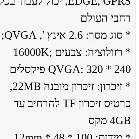
EDGE, GPRS, יכול לעבוד בכל
בי העולם
ג מסך: 2.6 אינץ ', QVGA;
* רזולוציה: צבעים 16000K;
QVGA: 320 * 2 פיקסלים
* זיכרון: זיכרון מובנה 22MB,
כרטיס זיכרון TF להרחיב עד
 מקס
דות: 100 * 48 * 12mm