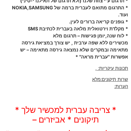
ום ע"י צוות שלנו (ולא תרגום של תאילנדי-סיני)
* התרגום מתואם לעברית ברמה של NOKIA,SAMSUNG
נים קריאה ברורים לעין.
דת וירטואלית מלאה בעברית לכתיבת SMS
 שנה,יומן פגישות – תרגום מלא
ים ללא שפה ערבית , יש צורך במציאת גירסה
ה ובמקרים שלא נמצאה גירסה מתאימה – יש
ת "עברית מראה" *
ת עיקריות:
,
תיקונים:מלא
:
* צריבה עברית למכשיר שלך *
תיקונים * אביזרים –