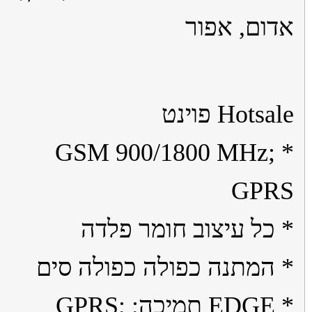
ום, אפור
Hots פוינט
* GSM 900/1800 MHz;
GPR
כל עיצוב חומר פלדה
המתנה כפולה כפולה סים
* EDGE תמיכה; GPRS;