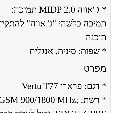
* ג 'אווה MIDP 2.0 תמיכה:
יכה כלשהי "ג' אווה" להתקין
כנה
שפות: סינית, אנגלית
פרט
גם: פרארי Vertu T77
* רשת: GSM 900/1800 MHz;