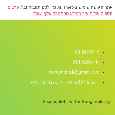
שימוש ב-Akismet כדי לסנן תגובות זבל.
פרטים
ם אודות איך המידע מהתגובה שלך יעובד
.
08-8699919
054-9286444
tech.phone.il@gmail.com
הרצל 66 גדרה - תחנה מרכזית אגד
Facebook-f
Twitter
Google-pl