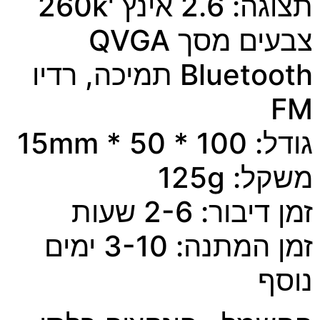
תצוגה: 2.6 אינץ '260k
ים מסך QVGA
Bluetooth תמיכה, רדיו
 * 50 * 15mm
ל: 125g
יבור: 2-6 שעות
המתנה: 3-10 ימים
סף