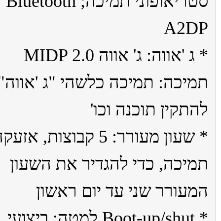
סטריאופוני תמיכה; Bluetooth
A2D
* ג 'אווה: ג' אווה MIDP 2.0
יכה: תמיכה כלשהי "ג 'אווה"
תקין תוכנה וכו'
* שעון מעורר: 5 קבוצות, אזעקה
יכה, כדי להגדיר את השעון
עורר שני עד יום ראשון
* Boot-up/shut למטה: ביצועי