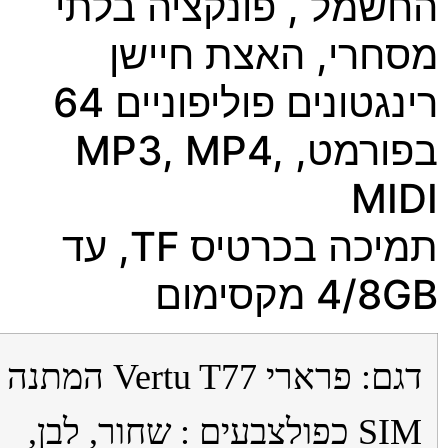
שמל , פונקציה בלתי
חרי, האצת חיישן
רינגטונים פוליפוניים 64
בפורמט, MP3, MP4,
MI
תמיכה בכרטיס TF, עד
4 מקסימום
דגם: פרארי Vertu T77 המתנה
 כפול
צבעים : שחור, לבן,