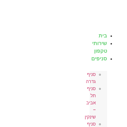
לג
תוכן
בית
שירותי
טקפון
סניפים
סניף
גדרה
סניף
תל
אביב
–
שינקין
סניף