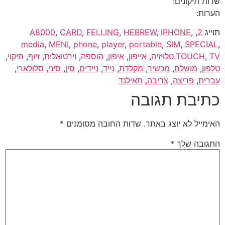
שרות תיקונים:
הערות:
תוייג
2
,
,
IPHONE
,
HEBREW
,
FELLING
,
CARD
,
A8000
media
,
MENI
,
phone
,
player
,
portable
,
SIM
,
SPECIAL
,
TV.טלויזיה
,
TOUCH
,
אייפון
,
איפון
,
הוספה
,
וירטואלית
,
זיוף
,
חיקוי
,
טלפון
,
מושלם
,
מכשיר
,
מקלדת
,
נייד
,
ניידים
,
סין
,
סיני
,
סלולארי
,
עברית
,
פריצה
,
צריבה
,
תאילנד
כתיבת תגובה
האימייל לא יוצג באתר.
שדות החובה מסומנים
*
התגובה שלך
*