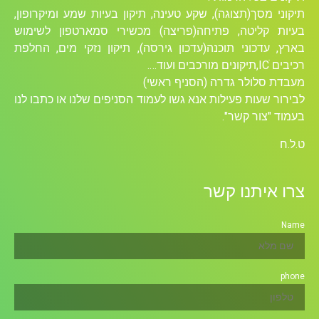
תיקוני מסך(תצוגה), שקע טעינה, תיקון בעיות שמע ומיקרופון,
בעיות קליטה, פתיחה(פריצה) מכשירי סמארטפון לשימוש
בארץ, עדכוני תוכנה(עדכון גירסה), תיקון נזקי מים, החלפת
רכיבים ICׁ,תיקונים מורכבים ועוד….
מעבדת סלולר גדרה (הסניף ראשי)
לבירור שעות פעילות אנא גשו לעמוד הסניפים שלנו או כתבו לנו
בעמוד "צור קשר".
ט.ל.ח
צרו איתנו קשר
Name
phone