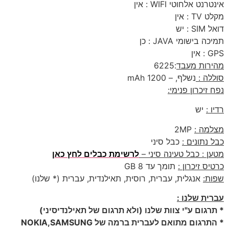
נט אלחוטי WIFI : אין
 : אין
 : יש
 בישומי JAVA : כן
אין
רות מעבד
:6225
לה :
נשלף, – 1200 mAh
זיכרון פנימי:
 :
יש
מה :
2MP
 נתונים :
כבל סיני
ן : כבל טעינה סיני –
לרשימת כבלים לחץ כאן
ס זיכרון :
תומך עד 8 GB
ת:
אנגלית, עברית, רוסית, תאילנדית, עברית (* שלנו)
ית שלנו :
רגום ע"י צוות שלנו (ולא תרגום של תאילנדיסיני)
* התרגום מתואם לעברית ברמה של NOKIA,SAMSUNG