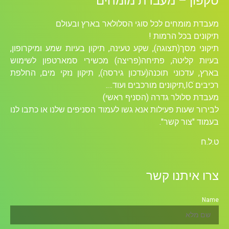
קפון – מעבדת מומחים
בדת מומחים לכל סוגי הסלולאר בארץ ובעולם
קונים בכל הרמות !
קוני מסך(תצוגה), שקע טעינה, תיקון בעיות שמע ומיקרופון,
יות קליטה, פתיחה(פריצה) מכשירי סמארטפון לשימוש
רץ, עדכוני תוכנה(עדכון גירסה), תיקון נזקי מים, החלפת
ICׁ,תיקונים מורכבים ועוד….
בדת סלולר גדרה (הסניף ראשי)
ירור שעות פעילות אנא גשו לעמוד הסניפים שלנו או כתבו לנו
מוד "צור קשר".
ל.ח
רו איתנו קשר
Na