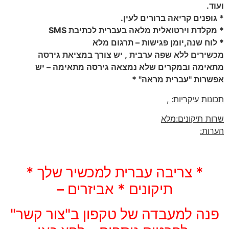
ד.
ופנים קריאה ברורים לעין.
קלדת וירטואלית מלאה בעברית לכתיבת SMS
וח שנה,יומן פגישות – תרגום מלא
ירים ללא שפה ערבית , יש צורך במציאת גירסה
ימה ובמקרים שלא נמצאה גירסה מתאימה – יש
רות "עברית מראה" *
נות עיקריות:
,
ת תיקונים:מלא
ות:
* צריבה עברית למכשיר שלך *
תיקונים * אביזרים –
נה למעבדה של טקפון ב"צור קשר"