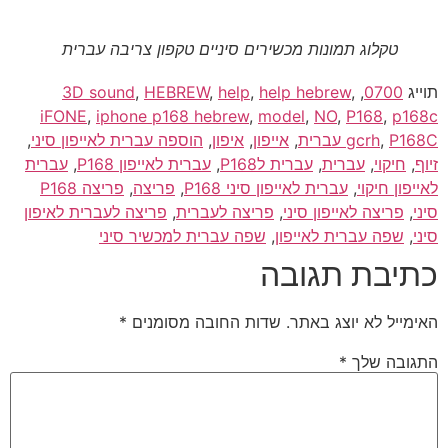
טקלוג תמונות מכשירים סיניים טקפון צריבה עברית
יג
0700
,
,
help hebrew
,
help
,
HEBREW
,
3D sound
iFONE
,
iphone p168 hebrew
,
model
,
NO
,
P168
,
p1
 עברית
,
gcrh
,
אייפון
,
איפון
,
הוספה עברית לאייפון סיני
,
,
חיקוי
,
עברית
,
עברית לP168
,
עברית לאייפון P168
,
עברית
פון חיקוי
,
עברית לאייפון סיני P168
,
פריצה
,
פריצה P168
,
פריצה לאייפון סיני
,
פריצה לעברית
,
פריצה לעברית לאיפון
,
שפה עברית לאייפון
,
שפה עברית למכשיר סיני
יבת תגובה
מייל לא יוצג באתר.
שדות החובה מסומנים
*
ובה שלך
*