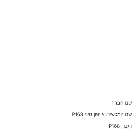
חברה:
מכשיר: אייפון סיני P168
 :
P168