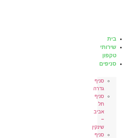
לג
תוכן
בית
שירותי
טקפון
סניפים
סניף
גדרה
סניף
תל
אביב
–
שינקין
סניף