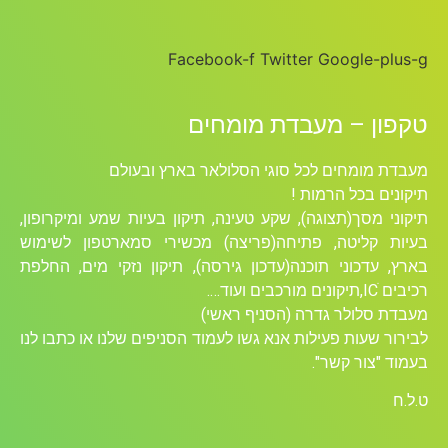
Facebook-f
Twitter
Google-plus-g
טקפון – מעבדת מומחים
מעבדת מומחים לכל סוגי הסלולאר בארץ ובעולם
תיקונים בכל הרמות !
תיקוני מסך(תצוגה), שקע טעינה, תיקון בעיות שמע ומיקרופון,
בעיות קליטה, פתיחה(פריצה) מכשירי סמארטפון לשימוש
בארץ, עדכוני תוכנה(עדכון גירסה), תיקון נזקי מים, החלפת
רכיבים ICׁ,תיקונים מורכבים ועוד….
מעבדת סלולר גדרה (הסניף ראשי)
לבירור שעות פעילות אנא גשו לעמוד הסניפים שלנו או כתבו לנו
בעמוד "צור קשר".
ט.ל.ח