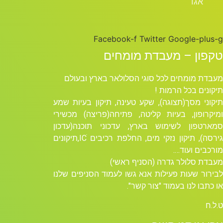
אגד
Facebook-f
Twitter
Google-plus-g
טקפון – מעבדת מומחים
מעבדת מומחים לכל סוגי הסלולאר בארץ ובעולם
תיקונים בכל הרמות !
תיקוני מסך(תצוגה), שקע טעינה, תיקון בעיות שמע
ומיקרופון, בעיות קליטה, פתיחה(פריצה) מכשירי
סמארטפון לשימוש בארץ, עדכוני תוכנה(עדכון
גירסה), תיקון נזקי מים, החלפת רכיבים ICׁ,תיקונים
מורכבים ועוד….
מעבדת סלולר גדרה (הסניף ראשי)
לבירור שעות פעילות אנא גשו לעמוד הסניפים שלנו
או כתבו לנו בעמוד "צור קשר".
ט.ל.ח