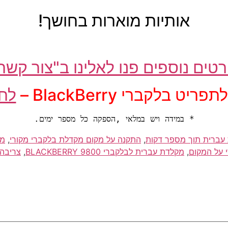
אותיות מוארות בחושך!
טים נוספים פנו לאלינו ב"צור קשר
ריט בלקברי BlackBerry –
לחץ
* במידה ויש במלאי ,הספקה כל מספר ימים.
עברית תוך מספר דקות
,
התקנה על מקום מקדלת בלקברי מקורי
,
מעב
,
מקלדת עברית לבלקברי 9800 BLACKBERRY
,
צריבהמ