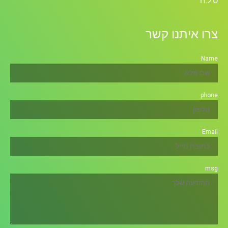
ט.ל.ח
צרו איתנו קשר
Name
phone
Email
msg