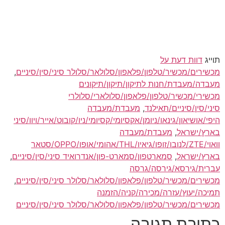
תוייג
דוות דעת על
מכשירים/מכשיר/טלפון/פלאפון/סלולאר/סלולר סיני/סין/סיניים
,
מעבדה/מעבדת/חנות לתיקון/תיקון/תיקונים
מכשירי/מכשיר/טלפון/פלאפון/סלולארי/סלולרי
סיני/סין/סיניים/תאילנד
,
מעבדת/מעבדה
היפי/אושיאון/גינאו/ניומן/אקסיומי/קסיומי/ניו/קובוט/אייר/ויוו/סיני
בארץ/ישראל
,
מעבדת/מעבדה
וואוי/ZTE/לנובו/זופו/גיאיו/THL/אהומי/אופו/OPPO/סטאר
בארץ/ישראל
,
סמארטפון/סמארט-פון/אנדרואיד סיני/סין/סיניים
,
עברית/גירסא/גירסה/גרסה
מכשירים/מכשיר/טלפון/פלאפון/סלולאר/סלולר סיני/סין/סיניים
,
תמיכה/יעוץ/עזרה/מכירה/קניה/הזמנה
מכשירים/מכשיר/טלפון/פלאפון/סלולאר/סלולר סיני/סין/סיניים
כתיבת תגובה