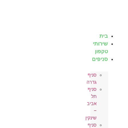
לג
תוכן
בית
שירותי
טקפון
סניפים
סניף
גדרה
סניף
תל
אביב
–
שינקין
סניף