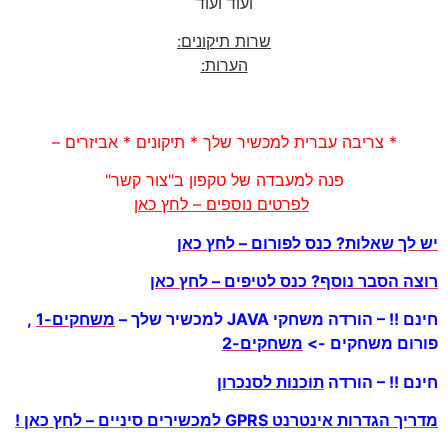
ועוד ועוד
שרות תיקונים:
הערות:
* צריבה עברית למכשיר שלך * תיקונים * אביזרים –
פנה למעבדה של טקפון ב"צור קשר"
לפרטים נוספים – לחץ כאן
יש לך שאלות? כנס לפורום – לחץ כאן
רוצה הסבר נוסף? כנס לטיפים – לחץ כאן
חינם !! – הורדה משחקי JAVA למכשיר שלך –
משחקים-1
,
פורום משחקים ->
משחקים-2
חינם !! – הורדה
תוכנות לסנכרון
מדריך הגדרות אינטרנט GPRS למכשירים סיניים – לחץ כאן !