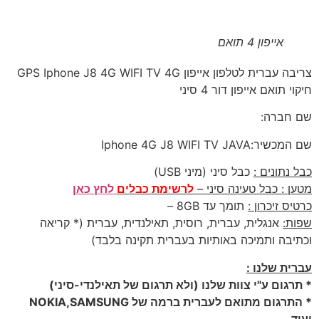
אייפון 4 תואם
צריבה עברית לטלפון אייפון GPS Iphone J8 4G WIFI TV 4G
חיקוי תואם אייפון דור 4 סיני
שם חברה:
שם המכשיר:Iphone 4G J8 WIFI TV JAVA
כבל נתונים :
כבל סיני (מיני USB)
מטען : כבל טעינה סיני –
לרשימת כבלים
לחץ כאן
כרטיס זיכרון :
תומך עד 8GB –
שפות:
אנגלית, עברית, רוסית, תאילנדית, עברית (* קריאה
וכתיבה ותמיכה באותיות בעברית תקינה בלבד)
עברית שלנו :
* תרגום ע"י צוות שלנו (ולא תרגום של תאילנדי-סיני)
* התרגום מתואם לעברית ברמה של NOKIA,SAMSUNG
ועוד.