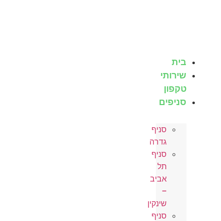
לג
תוכן
בית
שירותי
טקפון
סניפים
סניף
גדרה
סניף
תל
אביב
–
שינקין
סניף