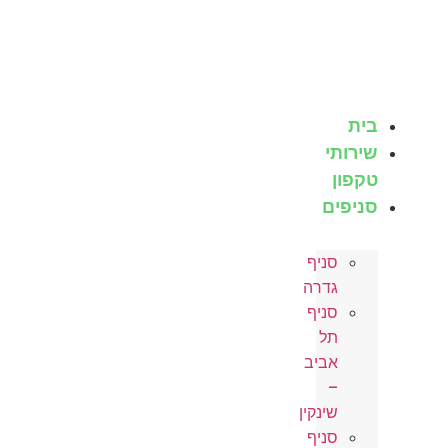
לג
תוכן
בית
שירותי
טקפון
סניפים
סניף
גדרה
סניף
תל
אביב
–
שינקין
סניף