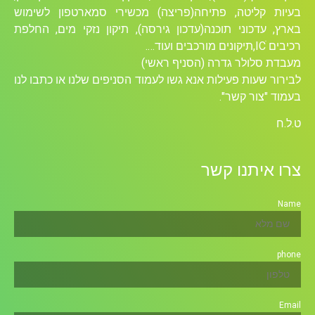
בעיות קליטה, פתיחה(פריצה) מכשירי סמארטפון לשימוש
בארץ, עדכוני תוכנה(עדכון גירסה), תיקון נזקי מים, החלפת
רכיבים ICׁ,תיקונים מורכבים ועוד….
מעבדת סלולר גדרה (הסניף ראשי)
לבירור שעות פעילות אנא גשו לעמוד הסניפים שלנו או כתבו לנו
בעמוד "צור קשר".
ט.ל.ח
צרו איתנו קשר
Name
phone
Email