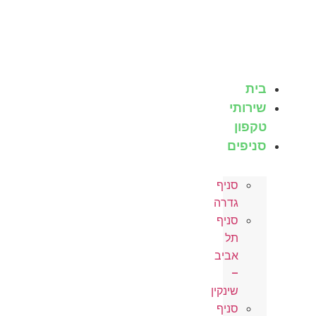
לג
וכן
בית
שירותי
טקפון
סניפים
סניף
גדרה
סניף
תל
אביב
–
שינקין
סניף