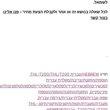
לשמאל.
לכל שאלה בנושא זה או אחר ולקבלת הצעת מחיר –
פנו אלינו
בצור קשר
.
תוייג
HEBREW/עברית THL-T200/THL/T200
,
הוספת/התקנת/צריבת/מקלדת עברית
למכשירים/למכשיר/לנייד/לסלולארי/לסלולרי/לטלפון/לטלפונים/לדגם
סיני/סיניים
,
התקנת/התקנה/הוספה/הוספת
שפה-עברית/מקלדת-עברית/גירסה-עברית
,
מעבדה/מעבדת/חנות/תיקונים/תיקוני/תיקון THL-
T200/THL/T200
,
עברית/HEBREW