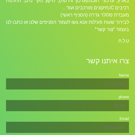
בארץ, עדכוני תוכנה(עדכון גירסה), תיקון נזקי מים, החלפת
רכיבים ICׁ,תיקונים מורכבים ועוד….
מעבדת סלולר גדרה (הסניף ראשי)
לבירור שעות פעילות אנא גשו לעמוד הסניפים שלנו או כתבו לנו
בעמוד "צור קשר".
ט.ל.ח
צרו איתנו קשר
Name
phone
Email