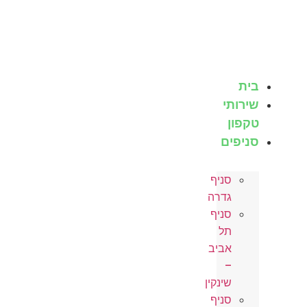
לג
וכן
בית
שירותי
טקפון
סניפים
סניף
גדרה
סניף
תל
אביב
–
שינקין
סניף