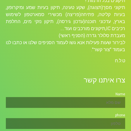
תיקונים בכל הרמות !
תיקוני מסך(תצוגה), שקע טעינה, תיקון בעיות שמע ומיקרופון,
בעיות קליטה, פתיחה(פריצה) מכשירי סמארטפון לשימוש
בארץ, עדכוני תוכנה(עדכון גירסה), תיקון נזקי מים, החלפת
רכיבים ICׁ,תיקונים מורכבים ועוד….
מעבדת סלולר גדרה (הסניף ראשי)
לבירור שעות פעילות אנא גשו לעמוד הסניפים שלנו או כתבו לנו
בעמוד "צור קשר".
ט.ל.ח
צרו איתנו קשר
Name
phone