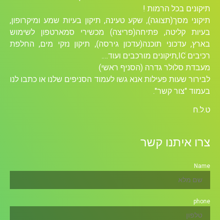
תיקונים בכל הרמות !
תיקוני מסך(תצוגה), שקע טעינה, תיקון בעיות שמע ומיקרופון,
בעיות קליטה, פתיחה(פריצה) מכשירי סמארטפון לשימוש
בארץ, עדכוני תוכנה(עדכון גירסה), תיקון נזקי מים, החלפת
רכיבים ICׁ,תיקונים מורכבים ועוד….
מעבדת סלולר גדרה (הסניף ראשי)
לבירור שעות פעילות אנא גשו לעמוד הסניפים שלנו או כתבו לנו
בעמוד "צור קשר".
ט.ל.ח
צרו איתנו קשר
Name
phone