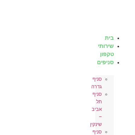
לג
תוכן
בית
שירותי
טקפון
סניפים
סניף
גדרה
סניף
תל
אביב
–
שינקין
סניף