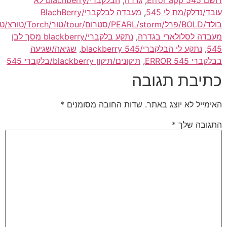
/נדלק/מת לי 545
,
מעבדה לבלקברי/BlachBerry
ום/tour/טור/Torch/טורצ/טורס
,
דה לסלולארי בגדרה
,
נתקע בלקברי/blackberry מסך לבן
5
,
נתקע לי הבלקברי/blackberry 545
,
שגיאה/שגיעה
רי ERROR 545
,
תיקונים/תיקון blackberry/בלקברי 545
יבת תגובה
מייל לא יוצג באתר.
שדות החובה מסומנים
*
ובה שלך
*