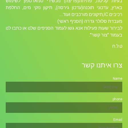
יות קליטה, פתיחה(פריצה) מכשירי סמארטפון לשימוש
רץ, עדכוני תוכנה(עדכון גירסה), תיקון נזקי מים, החלפת
 ICׁ,תיקונים מורכבים ועוד….
בדת סלולר גדרה (הסניף ראשי)
ירור שעות פעילות אנא גשו לעמוד הסניפים שלנו או כתבו לנו
מוד "צור קשר".
ל.ח
רו איתנו קשר
Na
pho
Ema