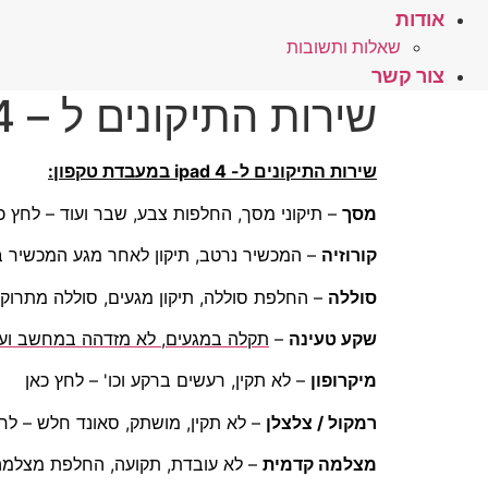
אודות
שאלות ותשובות
צור קשר
שירות התיקונים ל – ipad 4 במעבדת טקפון
שירות התיקונים ל- 4 ipad במעבדת טקפון:
מסך
– תיקוני מסך, החלפות צבע, שבר ועוד – לחץ כ
קורוזיה
– המכשיר נרטב, תיקון לאחר מגע המכשיר ב
סוללה
– החלפת סוללה, תיקון מגעים, סוללה מתרוק
שקע טעינה
–
תקלה במגעים, לא מזדהה במחשב ועוד
מיקרופון
– לא תקין, רעשים ברקע וכו' – לחץ כאן
רמקול / צלצלן
– לא תקין, מושתק, סאונד חלש – לחץ
מצלמה קדמית
– לא עובדת, תקועה, החלפת מצלמה 