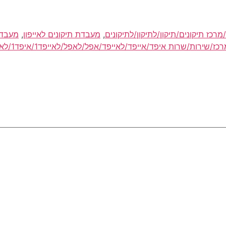
,
מעבדת תיקונים לאייפון
,
מעבדת
שרות איפד/אייפד/לאייפד/אפל/לאפל/לאייפד1/איפד1/לאיפד1/אייפד1/1/אחד