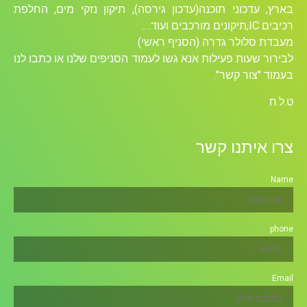
ארץ, עדכוני תוכנה(עדכון גירסה), תיקון נזקי מים, החלפת
ים ICׁ,תיקונים מורכבים ועוד….
עבדת סלולר גדרה (הסניף ראשי)
בירור שעות פעילות אנא גשו לעמוד הסניפים שלנו או כתבו לנו
עמוד "צור קשר".
.ל.ח
רו איתנו קשר
Nam
phon
Emai