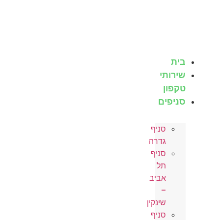
לג
תוכן
בית
שירותי
טקפון
סניפים
סניף
גדרה
סניף
תל
אביב
–
שינקין
סניף