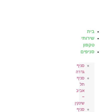
לג
תוכן
בית
שירותי
טקפון
סניפים
סניף
גדרה
סניף
תל
אביב
–
שינקין
סניף