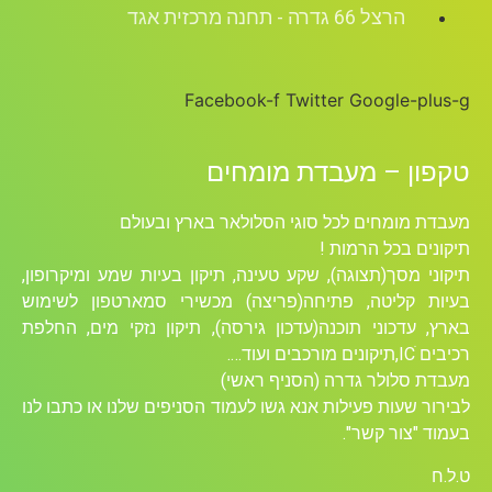
הרצל 66 גדרה - תחנה מרכזית אגד
Facebook-f
Twitter
Google-plus-g
טקפון – מעבדת מומחים
מעבדת מומחים לכל סוגי הסלולאר בארץ ובעולם
תיקונים בכל הרמות !
תיקוני מסך(תצוגה), שקע טעינה, תיקון בעיות שמע ומיקרופון,
בעיות קליטה, פתיחה(פריצה) מכשירי סמארטפון לשימוש
בארץ, עדכוני תוכנה(עדכון גירסה), תיקון נזקי מים, החלפת
רכיבים ICׁ,תיקונים מורכבים ועוד….
מעבדת סלולר גדרה (הסניף ראשי)
לבירור שעות פעילות אנא גשו לעמוד הסניפים שלנו או כתבו לנו
בעמוד "צור קשר".
ט.ל.ח