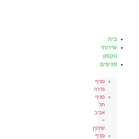
לג
תוכן
בית
שירותי
טקפון
סניפים
סניף
גדרה
סניף
תל
אביב
–
שינקין
סניף