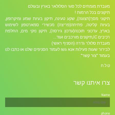
מעבדת מומחים לכל סוגי הסלולאר בארץ ובעולם
תיקונים בכל הרמות !
תיקוני מסך(תצוגה), שקע טעינה, תיקון בעיות שמע ומיקרופון,
בעיות קליטה, פתיחה(פריצה) מכשירי סמארטפון לשימוש
בארץ, עדכוני תוכנה(עדכון גירסה), תיקון נזקי מים, החלפת
רכיבים ICׁ,תיקונים מורכבים ועוד….
מעבדת סלולר גדרה (הסניף ראשי)
לבירור שעות פעילות אנא גשו לעמוד הסניפים שלנו או כתבו לנו
בעמוד "צור קשר".
ט.ל.ח
צרו איתנו קשר
Name
phone