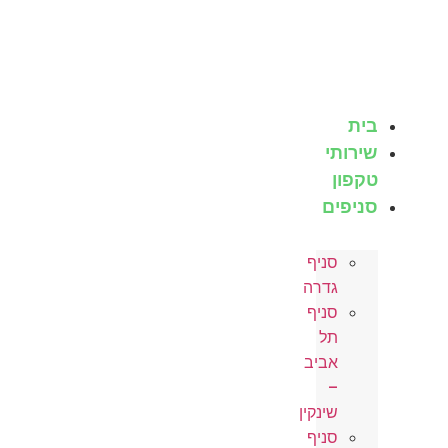
לג
תוכן
בית
שירותי
טקפון
סניפים
סניף
גדרה
סניף
תל
אביב
–
שינקין
סניף