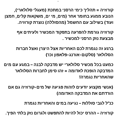
קורוזיה = תהליך כימי הרסני במתכת (מעגלי סלולארי),
הנובע ממגע בחומר אחר (מים, מי ים, משקאות קלים, חמצן
ועוד) בשילוב עם החשמל (מהסוללה) נוצרת קורוזיה.
קורוזיה גורמת להפרעה בתפקוד המכשיר ולעיתים אף
מבצעת נזק הרסני למכשיר .
ברגע זה נגמרת לכם האחריות אצל היצרן ואצל חברות
הסלולאר (סלקום-אורנג-פלאפון וכו')
כמעט בכל מכשיר סלולארי יש מדבקה לבנה – במגע עם מים
המדבקה הופכת לאדומה = זהו סימן לחברות הסלולאר
שהאחריות נגמרה!
(אנשי מקצוע יודעים לזהות פגיעה של מים-קורוזיה גם אם
הורדתם את המדבקה האדומה)
כנ"ל לגבי סוללות – נגיעה במים והאחריות נגמרת
קורוזיה – ההרס יכול להיות להתפשט ולגרום נזק בלתי הפיך.