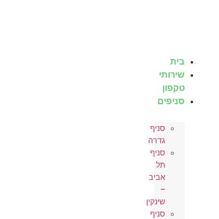
לג
תוכן
בית
שירותי
טקפון
סניפים
סניף
גדרה
סניף
תל
אביב
–
שינקין
סניף