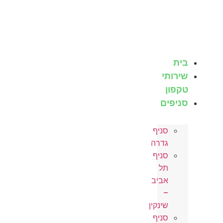
לג
תוכן
בית
שירותי
טקפון
סניפים
סניף
גדרה
סניף
תל
אביב
–
שינקין
סניף