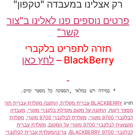
רק אצלינו במעבדה "טקפון"
פרטים נוספים פנו לאלינו ב"צור
קשר"
חזרה לתפריט בלקברי
BlackBerry –
לחץ כאן
* במידה ויש במלאי ,הספקה כל מספר ימים.
תוייג
BLACKBERRY עברית מקלדת
,
התקנה מקלדת עברית תוך
מספר דקות
,
התקנה על מקום מקדלת בלקברי מקורי
,
מעבדה
לבלקברי 9700 מקורי
,
מקלדת לבלקברי 9700 מקורי
,
מקלדת
מקצועית לבלקברי 9700 מקורי על המקום
,
מקלדת עברית
לבלקברי 9700 BLACKBERRY
,
צריבהמקלדת עברית לבלקברי