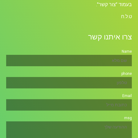
בעמוד "צור קשר".
ט.ל.ח
צרו איתנו קשר
Name
phone
Email
msg