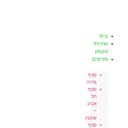
לג
תוכן
בית
שירותי
טקפון
סניפים
סניף
גדרה
סניף
תל
אביב
–
שינקין
סניף