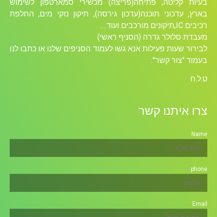
בעיות קליטה, פתיחה(פריצה) מכשירי סמארטפון לשימוש
בארץ, עדכוני תוכנה(עדכון גירסה), תיקון נזקי מים, החלפת
רכיבים ICׁ,תיקונים מורכבים ועוד….
מעבדת סלולר גדרה (הסניף ראשי)
לבירור שעות פעילות אנא גשו לעמוד הסניפים שלנו או כתבו לנו
בעמוד "צור קשר".
ט.ל.ח
צרו איתנו קשר
Name
phone
Email