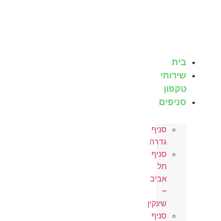
לג
תוכן
בית
שירותי
טקפון
סניפים
סניף
גדרה
סניף
תל
אביב
–
שינקין
סניף