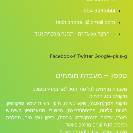
054-9286444
tech.phone.il@gmail.com
הרצל 66 גדרה - תחנה מרכזית אגד
Facebook-f
Twitter
Google-plus-g
טקפון – מעבדת מומחים
מעבדת מומחים לכל סוגי הסלולאר בארץ ובעולם
תיקונים בכל הרמות !
תיקוני מסך(תצוגה), שקע טעינה, תיקון בעיות שמע ומיקרופון,
בעיות קליטה, פתיחה(פריצה) מכשירי סמארטפון לשימוש
בארץ, עדכוני תוכנה(עדכון גירסה), תיקון נזקי מים, החלפת
רכיבים ICׁ,תיקונים מורכבים ועוד….
מעבדת סלולר גדרה (הסניף ראשי)