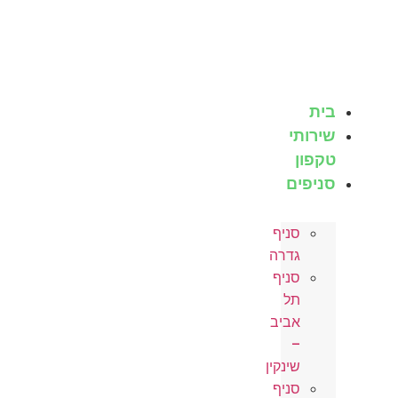
לג
תוכן
בית
שירותי
טקפון
סניפים
סניף
גדרה
סניף
תל
אביב
–
שינקין
סניף