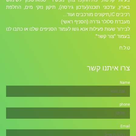
וני תוכנה(עדכון גירסה), תיקון נזקי מים, החלפת
לר גדרה (הסניף ראשי)
ת פעילות אנא גשו לעמוד הסניפים שלנו או כתבו לנו
ר קשר".
תנו קשר