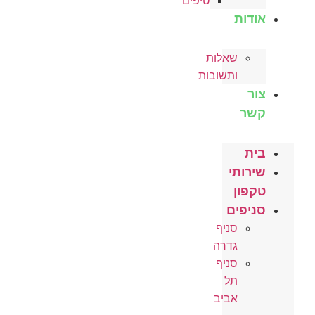
טיפים
דות
שאלות
ותשובות
ר
ר
ת
רותי
פון
יפים
סניף
גדרה
סניף
תל
אביב