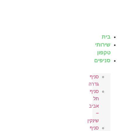
ת
רותי
פון
יפים
סניף
גדרה
סניף
תל
אביב
–
שינקין
סניף