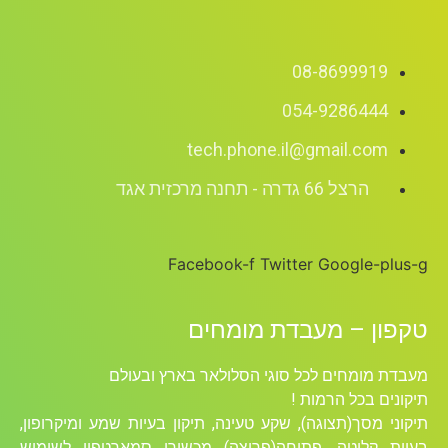
08-8699
054-9286
tech.phone.il@gmail.
 66 גדרה - תחנה מרכזית אגד
Facebook-f
Twitter
Googl
– מעבדת מומחים
חים לכל סוגי הסלולאר בארץ ובעולם
ל הרמות !
ך(תצוגה), שקע טעינה, תיקון בעיות שמע ומיקרופון,
יטה, פתיחה(פריצה) מכשירי סמארטפון לשימוש