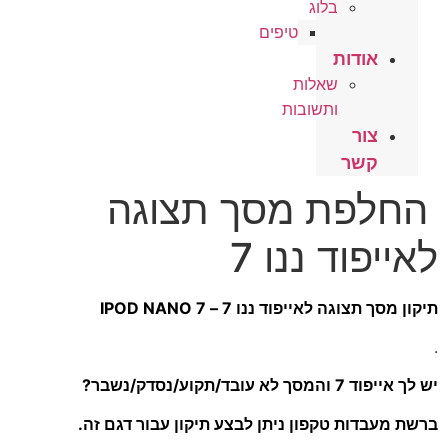
בלוג
טיפים
דות
שאלות
ותשובות
ר
ר
ת מסך תצוגה
ד ננו 7
לאייפוד ננו 7 – IPOD NANO 7
דק/נשבר?
ת טקפון ניתן לבצע תיקון עבור דגם זה.