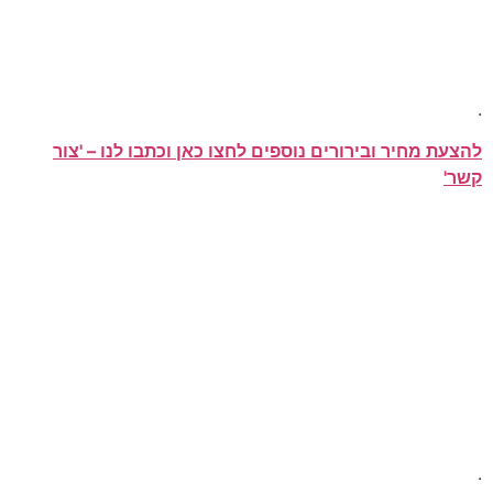
.
להצעת מחיר ובירורים נוספים לחצו כאן וכתבו לנו – 'צור
קשר'
.