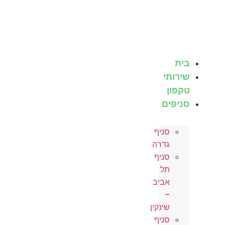
לג
תוכן
בית
שירותי
טקפון
סניפים
סניף
גדרה
סניף
תל
אביב
–
שינקין
סניף