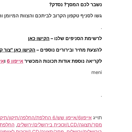
נשבר לכם המסך? נסדק?
גשו לסניף טקפון הקרוב לביתכם והצוות המיומן וה
.
לרשימת הסניפים שלנו –
הקישו כאן
להצעת מחיר ובירורים נוספים –
הקישו כאן "צור ק
לקריאה נוספת אודות תכונות המכשיר
אייפון 6
ו
אייפו
meni
.
תוייג
אייפון6/אייפון שש/6 החלפת/החלפה/תיקון/תיקוני מסך/תצוגה/LCD/זכוכית בירושלים/ירושלים
מסך/תצוגה/LCD/זכוכית בירושלים/ירושלים
,
החלפת/החלפ
בירושלים/ירושלים
,
מסך/תצוגה/LCD/זכוכית לאייפון/אייפון/לאייפון6 6/שש מקורי